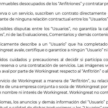
inmuebles desocupados de los “Anfitriones” y contratar pr
erva o un servicio, suscriben un contrato directamente
pante de ninguna relación contractual entre los “Usuarios”
bles disputas entre los “Usuarios”, no garantiza la cal
es”, ni de las Evaluaciones, Comentarios y demás contenid
únicamente describe a un “Usuario” que ha completado 
ngreat avale, certifique o garantice a ningún “Usuario” ni
s cuidados y precauciones al decidir si participa com
e reserva o una contratación de servicios. Las imágenes 
aval por parte de Workingreat respecto al “Anfitrión” o al
ervicio de Workingreat a manera de “Anfitrión”, su rela
nte de una empresa conjunta o socia de Workingreat por 
nombre ni interés de Workingreat. Workingreat no controla
idiomas, los anuncios y demás información del “Usuario” 
tud o calidad de dichas traducciones y los “Usuarios” s