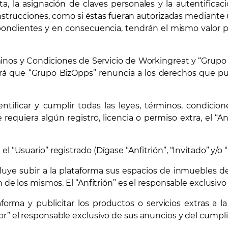
nta, la asignación de claves personales y la autentificaci
instrucciones, como si éstas fueran autorizadas mediante
pondientes y en consecuencia, tendrán el mismo valor pr
minos y Condiciones de Servicio de Workingreat y “Gru
 que “Grupo BizOpps” renuncia a los derechos que pudie
identificar y cumplir todas las leyes, términos, condic
 requiera algún registro, licencia o permiso extra, el “An
l “Usuario” registrado (Dígase “Anfitrión”, “Invitado” y/o
ncluye subir a la plataforma sus espacios de inmuebles d
n de los mismos. El “Anfitrión” es el responsable exclusiv
aforma y publicitar los productos o servicios extras a l
r” el responsable exclusivo de sus anuncios y del cumplim