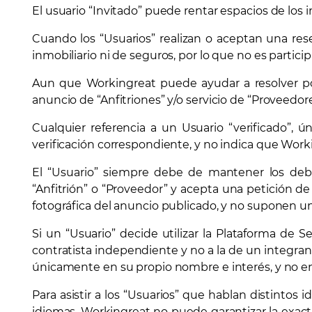
El usuario “Invitado” puede rentar espacios de los 
Cuando los “Usuarios” realizan o aceptan una res
inmobiliario ni de seguros, por lo que no es partici
Aun que Workingreat puede ayudar a resolver posi
anuncio de “Anfitriones” y/o servicio de “Proveedor
Cualquier referencia a un Usuario “verificado”, 
verificación correspondiente, y no indica que Worki
El “Usuario” siempre debe de mantener los debido
“Anfitrión” o “Proveedor” y acepta una petición d
fotográfica del anuncio publicado, y no suponen un 
Si un “Usuario” decide utilizar la Plataforma de S
contratista independiente y no a la de un integra
únicamente en su propio nombre e interés, y no en 
Para asistir a los “Usuarios” que hablan distintos 
idiomas. Workingreat no puede garantizar la exacti