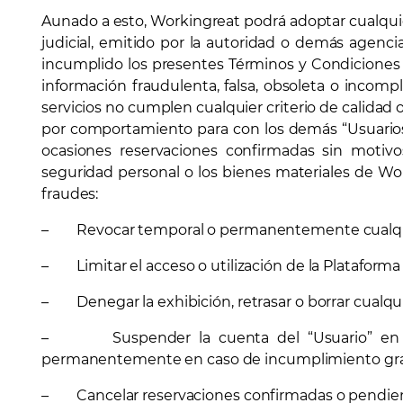
Aunado a esto, Workingreat podrá adoptar cualquie
judicial, emitido por la autoridad o demás agenc
incumplido los presentes Términos y Condiciones de
información fraudulenta, falsa, obsoleta o incomp
servicios no cumplen cualquier criterio de calidad 
por comportamiento para con los demás “Usuarios”,
ocasiones reservaciones confirmadas sin motivo
seguridad personal o los bienes materiales de Wor
fraudes:
– Revocar temporal o permanentemente cualquier e
– Limitar el acceso o utilización de la Plataforma
– Denegar la exhibición, retrasar o borrar cualqu
– Suspender la cuenta del “Usuario” en Work
permanentemente en caso de incumplimiento grav
– Cancelar reservaciones confirmadas o pendien